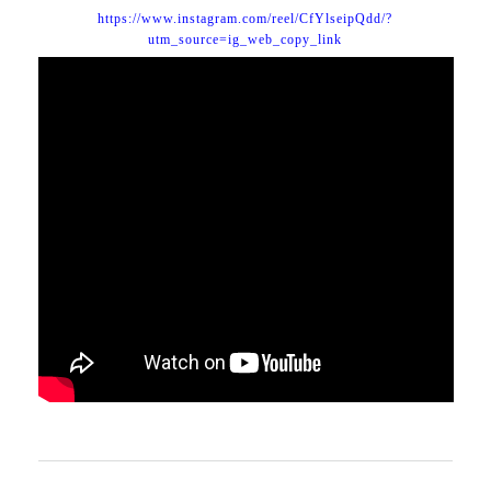
https://www.instagram.com/reel/CfYlseipQdd/?
utm_source=ig_web_copy_link