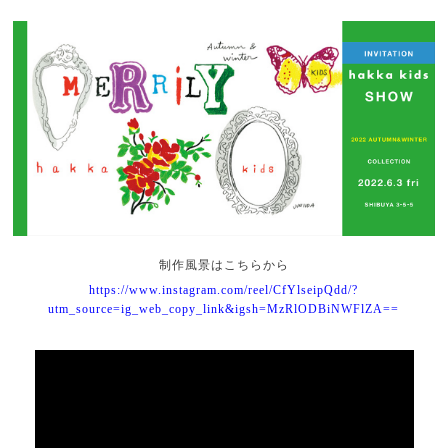
制作風景はこちらから
https://www.instagram.com/reel/CfYlseipQdd/?
utm_source=ig_web_copy_link&igsh=MzRlODBiNWFlZA==