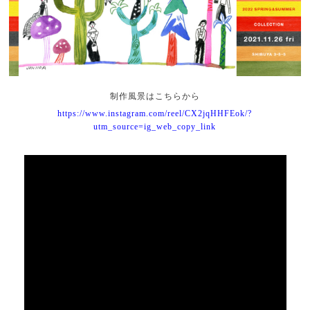
制作風景はこちらから
https://www.instagram.com/reel/CX2jqHHFEok/?
utm_source=ig_web_copy_link