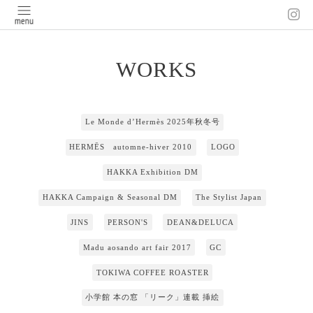
WORKS
Le Monde d’Hermès 2025年秋冬号
HERMĒS automne-hiver 2010
LOGO
HAKKA Exhibition DM
HAKKA Campaign & Seasonal DM
The Stylist Japan
JINS
PERSON'S
DEAN&DELUCA
Madu aosando art fair 2017
GC
TOKIWA COFFEE ROASTER
小学館 本の窓 「リーク」連載 挿絵