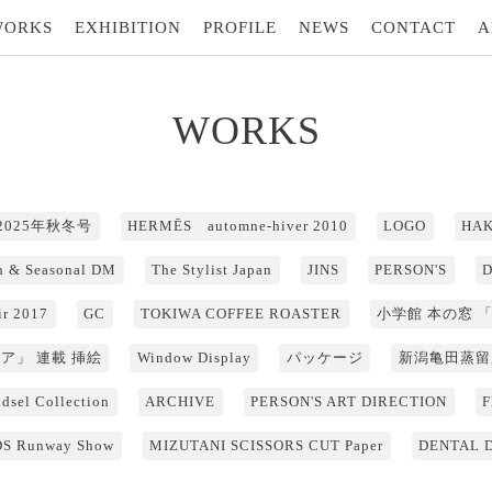
WORKS
EXHIBITION
PROFILE
NEWS
CONTACT
A
WORKS
s 2025年秋冬号
HERMĒS automne-hiver 2010
LOGO
HAK
 & Seasonal DM
The Stylist Japan
JINS
PERSON'S
ir 2017
GC
TOKIWA COFFEE ROASTER
小学館 本の窓 
ア」 連載 挿絵
Window Display
パッケージ
新潟亀田蒸留
sel Collection
ARCHIVE
PERSON'S ART DIRECTION
F
S Runway Show
MIZUTANI SCISSORS CUT Paper
DENTAL 