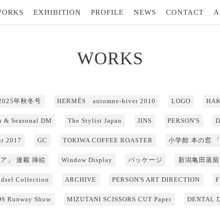
WORKS
EXHIBITION
PROFILE
NEWS
CONTACT
A
WORKS
s 2025年秋冬号
HERMĒS automne-hiver 2010
LOGO
HAK
 & Seasonal DM
The Stylist Japan
JINS
PERSON'S
ir 2017
GC
TOKIWA COFFEE ROASTER
小学館 本の窓 
ア」 連載 挿絵
Window Display
パッケージ
新潟亀田蒸留
sel Collection
ARCHIVE
PERSON'S ART DIRECTION
F
S Runway Show
MIZUTANI SCISSORS CUT Paper
DENTAL 